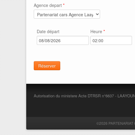
Agence depart
*
Date départ
Heure
*
Vertical Tabs
Autorisation du ministere Acte DTRSR n°6637 - LAAYOUNE
©2026 PARTENARIAT CAR