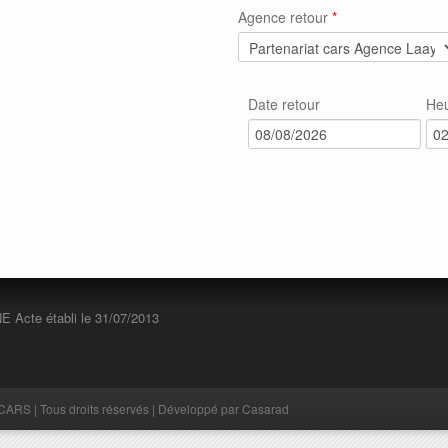
Agence retour
*
Date retour
He
 Acte établi le 31/07/2013
S | Tous droits réservés | Développé par
Casarad